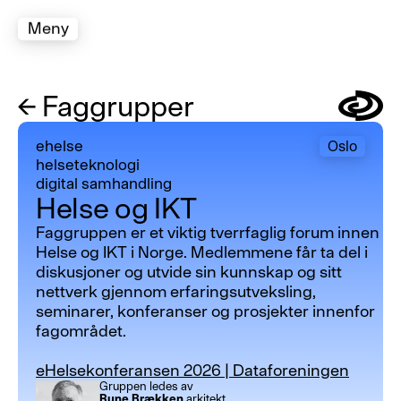
Meny
←
Faggrupper
Symbol
ehelse
Oslo
helseteknologi
digital samhandling
Helse og IKT
Faggruppen er et viktig tverrfaglig forum innen
Helse og IKT i Norge. Medlemmene får ta del i
diskusjoner og utvide sin kunnskap og sitt
nettverk gjennom erfaringsutveksling,
seminarer, konferanser og prosjekter innenfor
fagområdet.
eHelsekonferansen 2026 | Dataforeningen
Gruppen ledes av
Rune Brækken
arkitekt