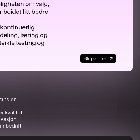
keligheten om valg,
rbeidet litt bedre
 kontinuerlig
deling, læring og
utvikle testing og
Bli partner
↗
ransjer
å kvalitet
ovasjon
n bedrift