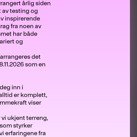
rangert årlig siden
 av testing og
av inspirerende
rag fra noen av
mmet har både
ariert og
arrangeres det
8.11.2026 som en
deg inn i
alltid er komplett,
dømmekraft viser
vi ukjent terreng,
 som styrker
i erfaringene fra