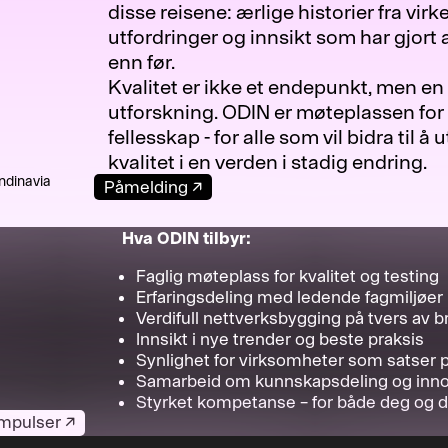
disse reisene: ærlige historier fra vir
utfordringer og innsikt som har gjort a
enn før.
Kvalitet er ikke et endepunkt, men en
utforskning. ODIN er møteplassen for 
fellesskap - for alle som vil bidra til å 
kvalitet i en verden i stadig endring.
ndinavia
Påmelding
↗
Hva ODIN tilbyr:
Faglig møteplass for kvalitet og testing
Erfaringsdeling med ledende fagmiljøer
Verdifull nettverksbygging på tvers av b
Innsikt i nye trender og beste praksis
Synlighet for virksomheter som satser p
Samarbeid om kunnskapsdeling og inn
Styrket kompetanse – for både deg og di
 impulser
↗