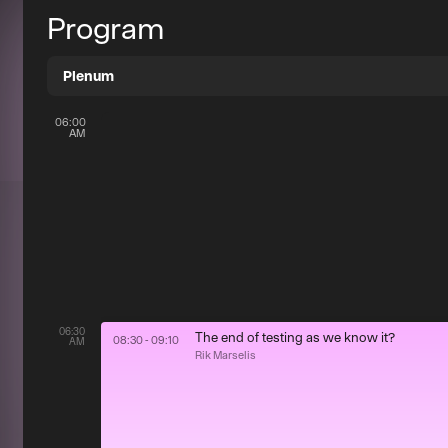
Program
Plenum
06:00
AM
06:30
The end of testing as we know it?
08:30 - 09:10
AM
Rik Marselis