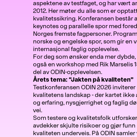
aspektene av testfaget, og har vært ar
2012. Her møter du alle som er opptatt
kvalitetssikring. Konferansen består 
keynotes og parallelle spor med fored
Norges fremste fagpersoner. Progra
norske og engelske spor, som gir en v
internasjonal faglig opplevelse.
For deg som ønsker enda mer dybde, 
også en workshop med Rik Marselis 1
del av ODIN-opplevelsen.
Årets tema: “Jakten på kvaliteten”
Testkonferansen ODIN 2026 inviterer 
kvalitetens landskap - der kartet ikke 
og erfaring, nysgjerrighet og faglig 
vei.
Som testere og kvalitetsfolk utforsker 
avdekker skjulte risikoer og gjør funn
kvaliteten underveis. På ODIN samler v