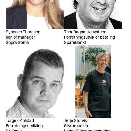
Synnøve Thoresen
Thor Ragnar Klevstuen
senior manager
Forretningsutvikler betaling
Sopra Steria
SpareBank1
Torgeir Kolstad
Terje Storvik
Forretningsutvikling
Styremedlem