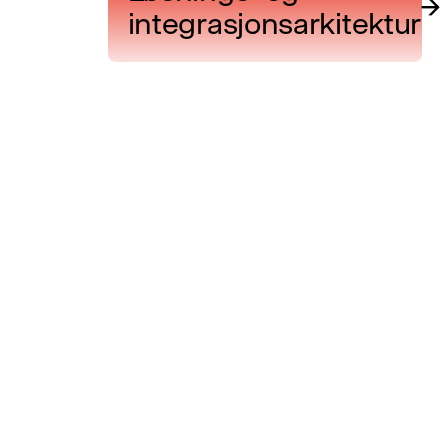
→
integrasjonsarkitektur