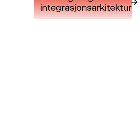
→
integrasjonsarkitektur