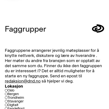
Faggrupper
Symbol
Faggruppene arrangerer jevnlig møteplasser for å
knytte nettverk, diskutere og lære av hverandre .
Her møter du andre fra bransjen som er opptatt av
det samme som du. Finner du ikke den faggruppen
du er interessert i? Det er alltid muligheter for å
starte en ny faggruppe. Send en epost til
redaksjon@dnd.no
så hjelper vi deg.
Lokasjon
Oslo
Bergen
Trondheim
Stavanger
Digitalt
Sandefjord