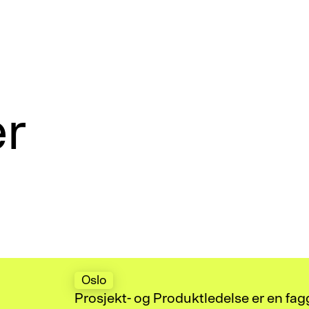
r
Oslo
Prosjekt- og Produktledelse er en fa