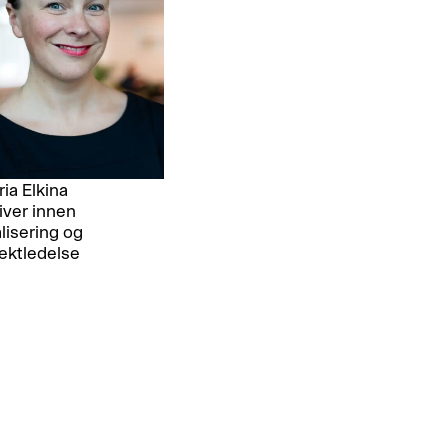
ria Elkina
iver innen
alisering og
ektledelse