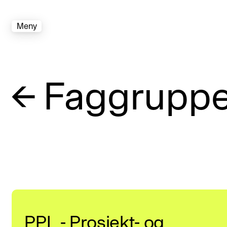
Meny
←
Faggruppe
PPL - Prosjekt- og