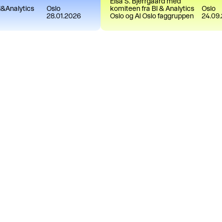
Elsa S. Bjerrgaard med
&Analytics
Oslo
komiteen fra BI & Analytics
Oslo
28.01.2026
Oslo og AI Oslo faggruppen
24.09