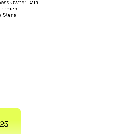
ness Owner Data
agement
 Steria
025