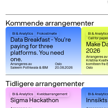
Kommende arrangementer
Data Breakfast - You're paying for three platforms. 
Make Data Sm
BI & Analytics
Frokostmøte
BI & Analytic
Data Breakfast - You're
Call for pape
Make Da
paying for three
2026
platforms. You need
Arrangeres av
one.
Kristina Kval
Arrangeres av
Oslo
komiteen fra B
Saleem Pothiwala & IBM
20.08.2026
Oslo
Tidligere arrangementer
Sigma Hackathon
Innsiktsprise
BI & Analytics
Kveldsarrangement
BI & Analytic
Sigma Hackathon
Innsikt