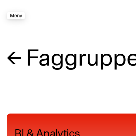
Meny
←
Faggruppe
BI & Analytics