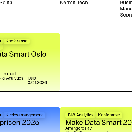
Solita
Kermit Tech
Busi
Man
Sopra
You need one.
art Oslo 2026
s
Konferanse
r
ta Smart Oslo
heim med
I & Analytics
Oslo
02.11.2026
n 2025
Make Data Smart 2025
s
Kveldsarrangement
BI & Analytics
Konferanse
sprisen 2025
Make Data Smart 2
Arrangeres av