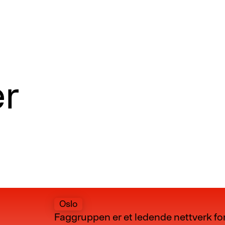
r
Oslo
Faggruppen er et ledende nettverk for 