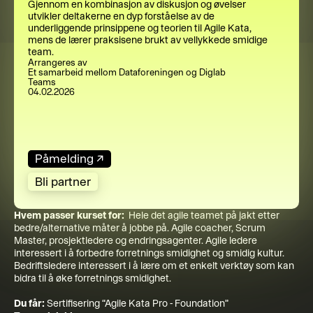
Gjennom en kombinasjon av diskusjon og øvelser
utvikler deltakerne en dyp forståelse av de
underliggende prinsippene og teorien til Agile Kata,
mens de lærer praksisene brukt av vellykkede smidige
team.
Arrangeres av
Et samarbeid mellom Dataforeningen og Diglab
Teams
04.02.2026
Påmelding
↗
Bli partner
Hvem passer kurset for:
Hele det agile teamet på jakt etter
bedre/alternative måter å jobbe på. Agile coacher, Scrum
Master, prosjektledere og endringsagenter. Agile ledere
interessert i å forbedre forretnings smidighet og smidig kultur.
Bedriftsledere interessert i å lære om et enkelt verktøy som kan
bidra til å øke forretnings smidighet.
Du får:
Sertifisering “Agile Kata Pro - Foundation”