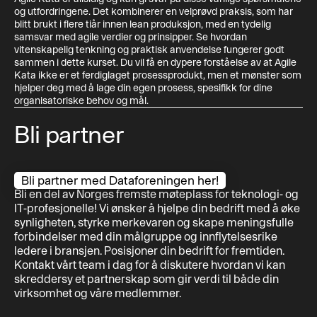
og utfordringene. Det kombinerer en velprøvd praksis, som har
blitt brukt i flere tiår innen lean produksjon, med en tydelig
samsvar med agile verdier og prinsipper. Se hvordan
vitenskapelig tenkning og praktisk anvendelse fungerer godt
sammen i dette kurset. Du vil få en dypere forståelse av at Agile
Kata ikke er et ferdiglaget prosessprodukt, men et mønster som
hjelper deg med å lage din egen prosess, spesifikk for dine
organisatoriske behov og mål.
Bli partner
Bli partner
Bli partner med Dataforeningen her!
Bli en del av Norges fremste møteplass for teknologi- og
IT-profesjonelle! Vi ønsker å hjelpe din bedrift med å øke
synligheten, styrke merkevaren og skape meningsfulle
forbindelser med din målgruppe og innflytelsesrike
ledere i bransjen. Posisjoner din bedrift for fremtiden.
Kontakt vårt team i dag for å diskutere hvordan vi kan
skreddersy et partnerskap som gir verdi til både din
virksomhet og våre medlemmer.