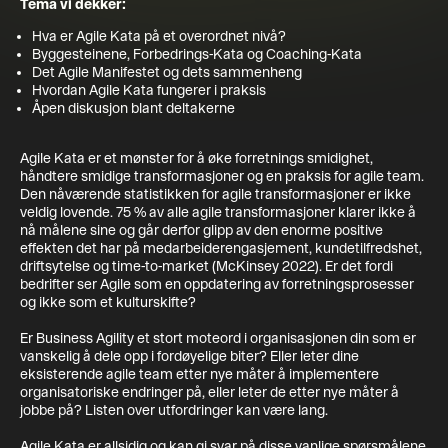
Tema vi dekker:
Hva er Agile Kata på et overordnet nivå?
Byggesteinene, Forbedrings-Kata og Coaching-Kata
Det Agile Manifestet og dets sammenheng
Hvordan Agile Kata fungerer i praksis
Åpen diskusjon blant deltakerne
Agile Kata er et mønster for å øke forretnings smidighet,
håndtere smidige transformasjoner og en praksis for agile team.
Den nåværende statistikken for agile transformasjoner er ikke
veldig lovende. 75 % av alle agile transformasjoner klarer ikke å
nå målene sine og går derfor glipp av den enorme positive
effekten det har på medarbeiderengasjement, kundetilfredshet,
driftsytelse og time-to-market (McKinsey 2022). Er det fordi
bedrifter ser Agile som en oppdatering av forretningsprosesser
og ikke som et kulturskifte?
Er Business Agility et stort moteord i organisasjonen din som er
vanskelig å dele opp i fordøyelige biter? Eller leter dine
eksisterende agile team etter nye måter å implementere
organisatoriske endringer på, eller leter de etter nye måter å
jobbe på? Listen over utfordringer kan være lang.
Agile Kata er allsidig og kan gi svar på disse vanlige spørsmålene