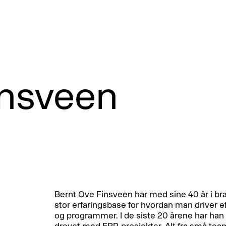
insveen
Bernt Ove Finsveen har med sine 40 år i br
stor erfaringsbase for hvordan man driver ef
og programmer. I de siste 20 årene har han
drevet med ERP-prosjekter. Alt fra små team t