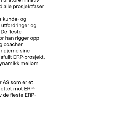
 alle prosjektfaser
de kunde- og
 utfordringer og
 De fleste
or han rigger opp
g coacher
r gjerne sine
fullt ERP-prosjekt,
dynamikk mellom
er AS som er et
rettet mot ERP-
v de fleste ERP-