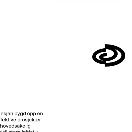
Symbol
ansjen bygd opp en
fektive prosjekter
 hovedsakelig
il store initiativ