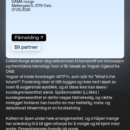
DAMA norge
Møllergata 6, 0179 Oslo
07.05.2026
Påmelding
↗
Bli partner
DAMA Norge ønsker deg velkommen til tematreff om innovasjon
og fremtidens teknologi, hvor vi får besøk av Yngvar Ugland fra
DNB.
Yngvar vil holde foredraget «WTF?», som står for “What’s the
future?”. Forskning viser at tillit bygges og rives ned i løpet av
noen få avgjørende øyeblikk, og at disse ikke kan løses i
kundegrensesnittet alene. Språkmodeller (LLMer) i
kundegrensesnittet er derfor neppe tilstrekkelig, og i dette
innlegget forklarer han hvorfor en mer helhetlig, meta- og
datadrevet tilnærming er en forutsetning
Kafeen er åpen under hele arrangementet, og vi håper mange
har anledning til å bli igjen etterpå for å mingle og bli kjent med
andre. Presentasjonen foregår på norsk.