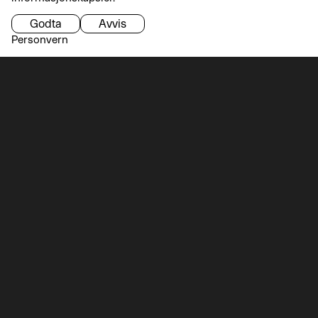
Godta
Avvis
Personvern
Få med deg det viktigste innen teknologi
og faglige møteplasser. Meld deg på