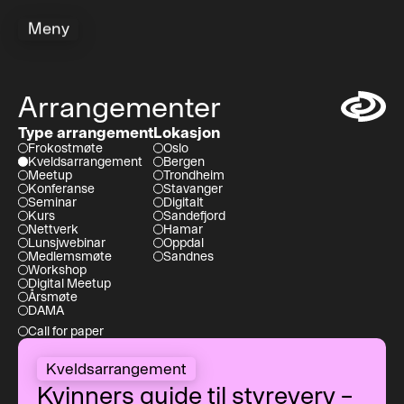
Meny
Arrangementer
Symbol
Type arrangement
Lokasjon
Frokostmøte
Oslo
Kveldsarrangement
Bergen
Meetup
Trondheim
Konferanse
Stavanger
Seminar
Digitalt
Kurs
Sandefjord
Nettverk
Hamar
Lunsjwebinar
Oppdal
Medlemsmøte
Sandnes
Workshop
Digital Meetup
Årsmøte
DAMA
Call for paper
Kvinners guide til styreverv – fra tech til styrerom
Kveldsarrangement
Kvinners guide til styreverv –