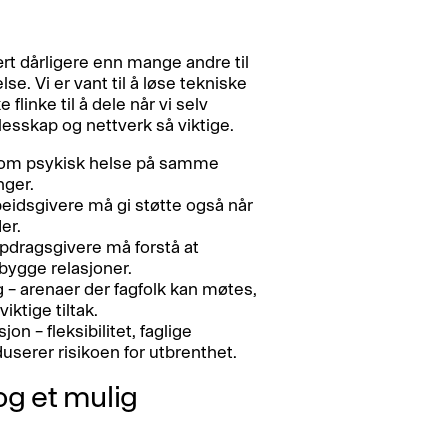
ært dårligere enn mange andre til
e. Vi er vant til å løse tekniske
 flinke til å dele når vi selv
llesskap og nettverk så viktige.
k om psykisk helse på samme
nger.
rbeidsgivere må gi støtte også når
er.
ppdragsgivere må forstå at
 bygge relasjoner.
 – arenaer der fagfolk kan møtes,
iktige tiltak.
n – fleksibilitet, faglige
userer risikoen for utbrenthet.
 og et mulig