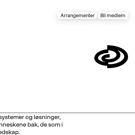
Arrangementer
Bli medlem
Symbol
ystemer og løsninger,
neskene bak, de som i
redskap.