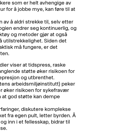
ukere som er helt avhengige av
r for å jobbe mye, kan føre til at
 av å aldri strekke til, selv etter
ogien endrer seg kontinuerlig, og
ktøy og metoder gjør at også
å utilstrekkelighet. Siden det
ktisk må fungere, er det
eten.
er viser at tidspress, raske
nglende støtte øker risikoen for
epresjon og utbrenthet.
tens arbeidsmiljøinstitutt) peker
r øker risikoen for sykefravær
 at god støtte kan dempe
erfaringer, diskutere komplekse
ket fra egen pult, letter byrden. Å
 inn i et fellesskap, bidrar til
se.