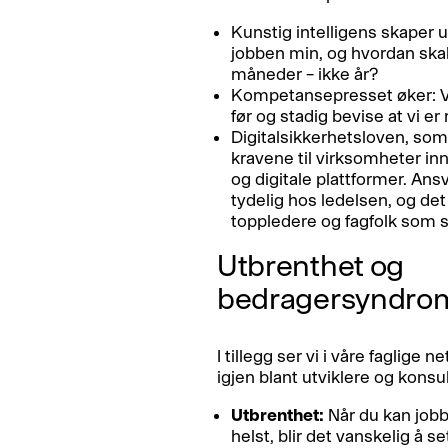
Kunstig intelligens skaper us
jobben min, og hvordan skal 
måneder – ikke år?
Kompetansepresset øker: Vi
før og stadig bevise at vi er
Digitalsikkerhetsloven, som 
kravene til virksomheter in
og digitale plattformer. Ans
tydelig hos ledelsen, og det
toppledere og fagfolk som sk
Utbrenthet og
bedragersyndro
I tillegg ser vi i våre faglige 
igjen blant utviklere og konsu
Utbrenthet:
Når du kan job
helst, blir det vanskelig å 