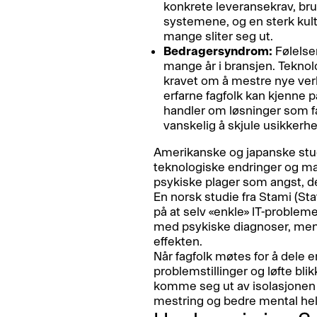
konkrete leveransekrav, br
systemene, og en sterk kultu
mange sliter seg ut.
Bedragersyndrom:
Følelsen
mange år i bransjen. Teknol
kravet om å mestre nye ver
erfarne fagfolk kan kjenne p
handler om løsninger som fa
vanskelig å skjule usikkerh
Amerikanske og japanske studi
teknologiske endringer og ma
psykiske plager som angst, d
En norsk studie fra Stami (Sta
på at selv «enkle» IT-probleme
med psykiske diagnoser, men
effekten.
Når fagfolk møtes for å dele 
problemstillinger og løfte blik
komme seg ut av isolasjonen og
mestring og bedre mental hel