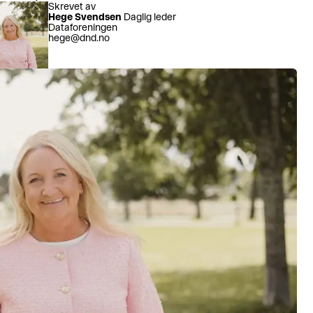
 profil
Skrevet av
Hege Svendsen
Daglig leder
Dataforeningen
hege@dnd.no