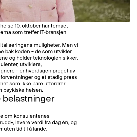
helse 10. oktober har temaet
tema som treffer IT-bransjen
gitaliseringens muligheter. Men vi
 bak koden – de som utvikler
ne og holder teknologien sikker.
lenter, utviklere,
ignere – er hverdagen preget av
 forventninger og et stadig press
ghet som ikke bare utfordrer
n psykiske helsen.
 belastninger
mye om konsulentenes
rudd», levere verdi fra dag én, og
uten tid til å lande.