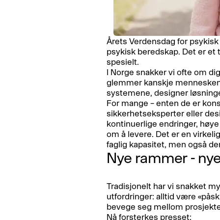
Årets Verdensdag for psykisk 
psykisk beredskap. Det er et 
spesielt.
I Norge snakker vi ofte om di
glemmer kanskje menneskene
systemene, designer løsninge
For mange – enten de er konsu
sikkerhetseksperter eller des
kontinuerlige endringer, høye
om å levere. Det er en virkeli
faglig kapasitet, men også de
Nye rammer - nye
Tradisjonelt har vi snakket 
utfordringer: alltid være «påsk
bevege seg mellom prosjekter 
Nå forsterkes presset: