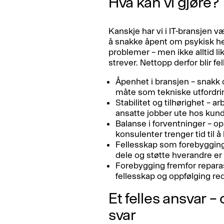
Hva kan vi gjøre?
Kanskje har vi i IT-bransjen v
å snakke åpent om psykisk hels
problemer – men ikke alltid like
strever. Nettopp derfor blir fe
Åpenhet i bransjen – snak
måte som tekniske utfordri
Stabilitet og tilhørighet – a
ansatte jobber ute hos kund
Balanse i forventninger – o
konsulenter trenger tid til å
Fellesskap som forebygging
dele og støtte hverandre er v
Forebygging fremfor reparasjo
fellesskap og oppfølging red
Et felles ansvar –
svar