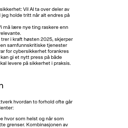
ikkerhet: Vil AI ta over deler av
jeg holde tritt når alt endres på
 må lære nye ting raskere enn
 relevante.
trer i kraft høsten 2025, skjerper
nen samfunnskritiske tjenester
var for cybersikkerhet forankres
 kan gi et nytt press på både
al levere på sikkerhet i praksis.
m
nettverk hvordan to forhold ofte går
lenter:
be hvor som helst og når som
sette grenser. Kombinasjonen av