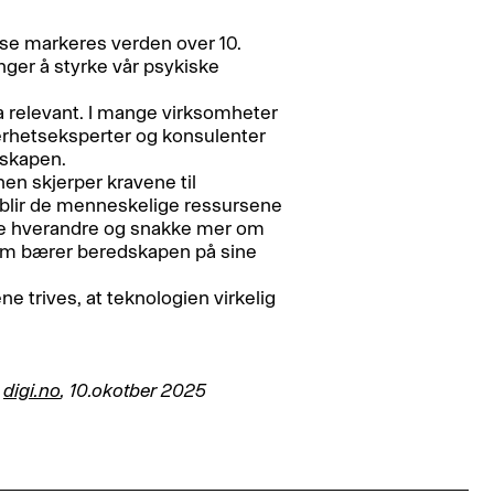
se markeres verden over 10.
nger å styrke vår psykiske
ra relevant. I mange virksomheter
kerhetseksperter og konsulenter
dskapen.
nen skjerper kravene til
 blir de menneskelige ressursene
 se hverandre og snakke mer om
som bærer beredskapen på sine
e trives, at teknologien virkelig
å
digi.no
, 10.okotber 2025