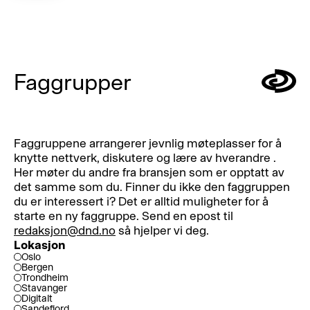
Faggrupper
Symbol
Faggruppene arrangerer jevnlig møteplasser for å
knytte nettverk, diskutere og lære av hverandre .
Her møter du andre fra bransjen som er opptatt av
det samme som du. Finner du ikke den faggruppen
du er interessert i? Det er alltid muligheter for å
starte en ny faggruppe. Send en epost til
redaksjon@dnd.no
så hjelper vi deg.
Lokasjon
Oslo
Bergen
Trondheim
Stavanger
Digitalt
Sandefjord