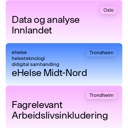
Data og analyse Innlandet
Oslo
Data og analyse
Innlandet
eHelse Midt-Nord
ehelse
Trondheim
helseteknologi
didigital samhandling
eHelse Midt-Nord
Fagrelevant Arbeidslivsinkludering
Trondheim
Fagrelevant
Arbeidslivsinkludering